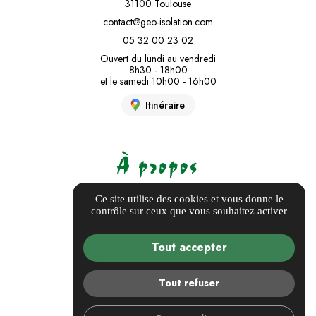
31100 Toulouse
contact@geo-isolation.com
05 32 00 23 02
Ouvert du lundi au vendredi
8h30 - 18h00
et le samedi 10h00 - 16h00
Itinéraire
À propos
Informations complémentaires
Ce site utilise des cookies et vous donne le
contrôle sur ceux que vous souhaitez activer
Mentions légales
Politique de confidentialité
Tout accepter
Guide local
Gestion des cookies
Tout refuser