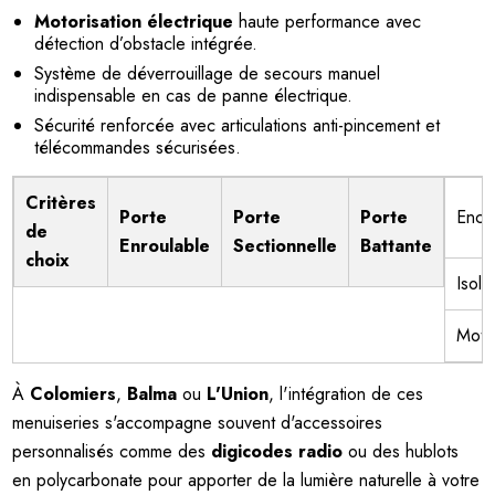
Motorisation électrique
haute performance avec
détection d’obstacle intégrée.
Système de déverrouillage de secours manuel
indispensable en cas de panne électrique.
Sécurité renforcée avec articulations anti-pincement et
télécommandes sécurisées.
Critères
Porte
Porte
Porte
Enco
de
Enroulable
Sectionnelle
Battante
choix
Isola
Motor
À
Colomiers
,
Balma
ou
L'Union
, l'intégration de ces
menuiseries s'accompagne souvent d'accessoires
personnalisés comme des
digicodes radio
ou des hublots
en polycarbonate pour apporter de la lumière naturelle à votre