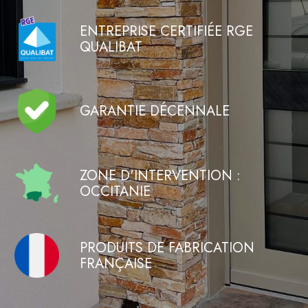
ENTREPRISE CERTIFIÉE RGE
QUALIBAT
GARANTIE DÉCENNALE
ZONE D'INTERVENTION :
OCCITANIE
PRODUITS DE FABRICATION
FRANÇAISE