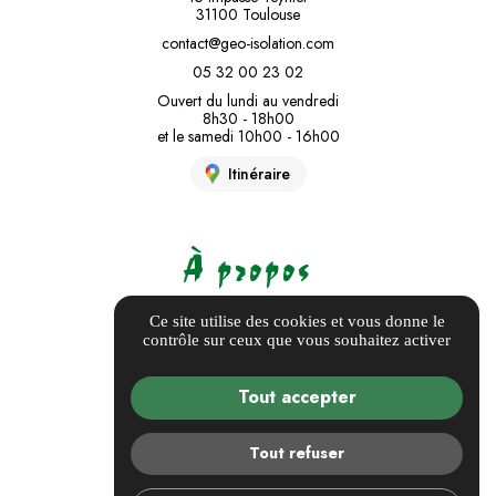
31100 Toulouse
contact@geo-isolation.com
05 32 00 23 02
Ouvert du lundi au vendredi
8h30 - 18h00
et le samedi 10h00 - 16h00
Itinéraire
À propos
Informations complémentaires
Ce site utilise des cookies et vous donne le
contrôle sur ceux que vous souhaitez activer
Mentions légales
Politique de confidentialité
Tout accepter
Guide local
Gestion des cookies
Tout refuser